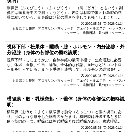
説明）
副鼻腔（ふくびこう）（ふくびくう） （洞〔どう〕 ともいう）副
鼻腔は頭蓋骨中の空洞（くうどう）。内部は粘膜で覆われ鼻腔の粘
膜に続いている。副鼻腔は頭部の重さを少しでも軽くしようとして
できたものと考えられている。また鼻腔内の温度や湿度の調整、話
2020.05.28
2026.01.14
し声や歌声の共鳴器の役割もしている。洞（どう）ともいう。リ...
もみほぐし整体
アロマリンパマッサージ
フェイシャルエステ
ヘッドスパ
マッサージ
施術日誌
足つぼマッサージ
視床下部・松果体・睡眠・腺・ホルモン・内分泌腺・外
分泌腺（身体の各部位の概略説明）
視床下部（ししょうかぶ）自律神経の最高中枢で、生命活動に必要
な、体温、食欲、性欲、睡眠、全体的な代謝、血圧などのコントロ
ールを行っている。また下垂体と連携して、ホルモンの調節を行っ
ている。松果体（しょうかたい）脳の真ん中にあり、トウモロコシ
2020.05.28
2026.01.14
の粒にそっくりな小さな器官である。メラトニンというホルモン
もみほぐし整体
アロマリンパマッサージ
フェイシャルエステ
ヘッドスパ
を...
マッサージ
施術日誌
足つぼマッサージ
横隔膜・脳・乳様突起・下垂体（身体の各部位の概略説
明）
横隔膜（おうかくまく）横隔膜は肋骨（ろっこつ）と腹の境目にあ
り、弓のような形をした筋肉のかたまり。横隔膜は呼吸するときに
使う筋肉の一つ。呼吸には胸式呼吸と腹式呼吸がある。腹式呼吸で
深くゆったりと呼吸すると、緊張がほぐれてリラックスできるの
2020.05.28
2026.01.14
で、手軽なストレス解消法になる。太陽神経叢（たいようしんけい