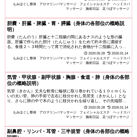
り、胆汁や膵液が分泌される。小腸（しょうちょう）消化・吸収の
もみほぐし整体
アロマリンパマッサージ
フェイシャルエステ
ヘッドスパ
最...
マッサージ
施術日誌
足つぼマッサージ
胆嚢・肝臓・脾臓・胃・膵臓（身体の各部位の概略説
明）
胆嚢（たんのう）肝臓と十二指腸の間にあるナスのような形の臓
器。肝臓で作られた胆汁（たんじゅう）をためて約８倍に濃縮す
る。食後２～３時間たって胃で消化された食物が十二指腸に入って
きたとき十二指腸に胆汁を分泌する。胆汁に含まれる胆汁酸は脂肪
2020.05.28
2026.01.14
を乳化する働きがある。乳化（消化しやすいように溶かす）した脂
もみほぐし整体
アロマリンパマッサージ
フェイシャルエステ
ヘッドスパ
肪は...
マッサージ
施術日誌
足つぼマッサージ
気管・甲状腺・副甲状腺・胸腺・食道・肺（身体の各部
位の概略説明）
気管（きかん）丈夫な軟骨に輪状に取り巻かれている１０ｃｍくら
いの太い管。肺の手前で左右に枝分かれし気管支（きかんし）とな
り、さらに肺の中で木のように枝分かれを繰り返し、その先端部は
肺胞（はいほう）という直径０．３ｍｍほどの袋のブドウの房のよ
2020.05.28
2026.01.14
うな集まりになっている。肺胞に密集している毛細血管を通し
もみほぐし整体
アロマリンパマッサージ
フェイシャルエステ
ヘッドスパ
て、...
マッサージ
施術日誌
足つぼマッサージ
副鼻腔・リンパ・耳管・三半規管（身体の各部位の概略