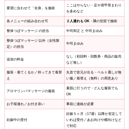
ここはやらない・足や肩甲骨まわり
要望に合わせて「全身」を施術
を多めなど
各メニューの組み合わせ可
２人連れも OK
・隣の別室で施術
整体つぼマッサージ の担当
中司和正 と 中司まゆみ
整体つぼマッサージ 以外（女性限
中司まゆみ
定）の担当
なし（初回料・回数券・商品の販売
追加の料金
など無し）
服装・着てくるか／持ってきて着替
丸首で首元が出る・ベルト通しが無
え
い服／着替え（無料）の用意あり
素肌に行うので・どんな服装でも
アロマリンパマッサージの服装
OK
お子様連れ／お付き添い
事前に連絡が必要
妊娠５ヶ月（17週）以降か安定して
妊娠中の受付
いれば受付／あお向けや横向けなど
で対応