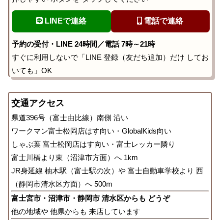
LINEで連絡
電話で連絡
予約の受付・LINE 24時間／電話 7時～21時
すぐに利用しないで「LINE 登録（友だち追加）だけ してお
いても」OK
交通アクセス
県道396号（富士由比線）南側 沿い
ワークマン富士松岡店はす向い・GlobalKids向い
しゃぶ葉 富士松岡店はす向い・富士レッカー隣り
富士川橋より東（沼津市方面）へ 1km
JR身延線 柚木駅（富士駅の次）や 富士自動車学校より 西
（静岡市清水区方面）へ 500m
富士宮市・沼津市・静岡市 清水区からも どうぞ
他の地域や 他県からも 来店しています