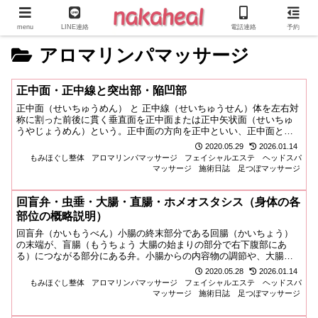
menu
LINE連絡
電話連絡
予約
アロマリンパマッサージ
正中面・正中線と突出部・陥凹部
正中面（せいちゅうめん） と 正中線（せいちゅうせん）体を左右対
称に割った前後に貫く垂直面を正中面または正中矢状面（せいちゅ
うやじょうめん）という。正中面の方向を正中といい、正中面と体
の表面とが交わる線を正中線という。正中面に平行した面は、すべ
2020.05.29
2026.01.14
て矢状面（やじょうめん）と呼ぶ。体を前後に割った左右に貫...
もみほぐし整体
アロマリンパマッサージ
フェイシャルエステ
ヘッドスパ
マッサージ
施術日誌
足つぼマッサージ
回盲弁・虫垂・大腸・直腸・ホメオスタシス（身体の各
部位の概略説明）
回盲弁（かいもうべん）小腸の終末部分である回腸（かいちょう）
の末端が、盲腸（もうちょう 大腸の始まりの部分で右下腹部にあ
る）につながる部分にある弁。小腸からの内容物の調節や、大腸か
ら小腸への内容物の逆流を防ぐ。虫垂（ちゅうすい）盲腸の先端が
2020.05.28
2026.01.14
退化して細くなったもの。多数のリンパ小節を含むのでリンパ系
もみほぐし整体
アロマリンパマッサージ
フェイシャルエステ
ヘッドスパ
器...
マッサージ
施術日誌
足つぼマッサージ