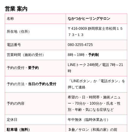
営業 案内
名称
なかつかヒーリングサロン
〒416-0909 静岡県富士市松岡１５
所在地（住所）
７３−１３
電話番号
080-3255-4725
営業時間（施術の受付）
8時～19時・
予約制
LINEトーク 24時間／電話 7時～21
予約の受付・
要予約
時
「LINEボタン」か「電話ボタン」を
予約の方法・
当日の予約も受付
押して連絡
希望の・日・時間帯・施術メニュ
予約の内容
ー・70分か・100分か・氏名・性
別・年齢・気になる症状など
定休日
年中無休（臨時休業あり）
駐車場（無料）
３台
／サロン（和風の家）の前