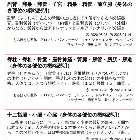
副腎・卵巣・卵管・子宮・精巣・精管・前立腺（身体の
各部位の概略説明）
副腎（ふくじん）左右の腎臓の上に接して１個ずつある内分泌器
官。副腎髄質（ずいしつ）〔内側〕と副腎皮質（ひしつ）〔外側〕
からなる。髄質からはアドレナリンとノルアドレナリンが分泌さ
れ、緊張や防衛反応などストレス反応の調節を行っている。皮質か
2020.05.28
2026.01.14
らは副腎皮質ホルモンが分泌される。副腎皮質ホルモンは、糖の蓄
もみほぐし整体
アロマリンパマッサージ
フェイシャルエステ
ヘッドスパ
積と...
マッサージ
施術日誌
足つぼマッサージ
脊柱・脊椎・骨盤・座骨神経・腎臓・尿管・膀胱・尿道
（身体の各部位の概略説明）
脊柱（せきちゅう）（背骨 せぼね）脊椎動物（せきついどうぶつ）
の体幹（たいかん・胴体・手足以外の体の部分）の中軸をなす骨
格。人体では、ふつう頚椎（７）、胸椎（１２）腰椎（５）仙骨
（仙椎）（５）尾骨（尾椎）（３～６）の、脊椎（せきつい・椎骨
2020.05.28
2026.01.14
ついこつ）が連なって構成され、側方からみると全体にややＳ字
もみほぐし整体
アロマリンパマッサージ
フェイシャルエステ
ヘッドスパ
状...
マッサージ
施術日誌
足つぼマッサージ
十二指腸・小腸・心臓（身体の各部位の概略説明）
十二指腸（じゅうにしちょう）胃に続く小腸の最初の部分。人間で
は約３０ｃｍ。人の手の指を１２本並べたくらい長さということか
ら、この名前がある。ほぼ中央部に総胆管（そうたんかん）（肝管
と胆嚢管が合流した管）と膵管（すいかん）が一緒に開口してお
2020.05.28
2026.01.14