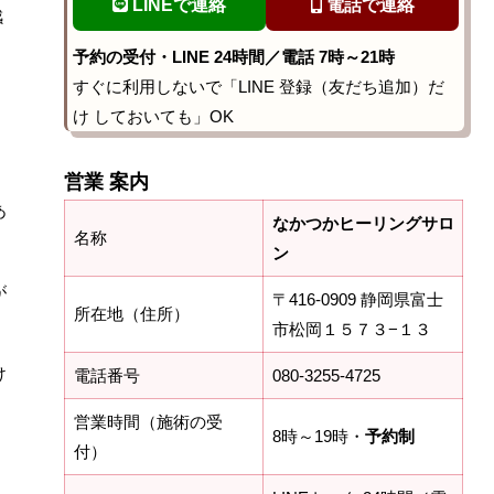
LINEで連絡
電話で連絡
感
予約の受付・LINE 24時間／電話 7時～21時
すぐに利用しないで「LINE 登録（友だち追加）だ
け しておいても」OK
営業 案内
あ
なかつかヒーリングサロ
名称
ン
が
〒416-0909 静岡県富士
所在地（住所）
市松岡１５７３−１３
け
電話番号
080-3255-4725
営業時間（施術の受
8時～19時・
予約制
付）