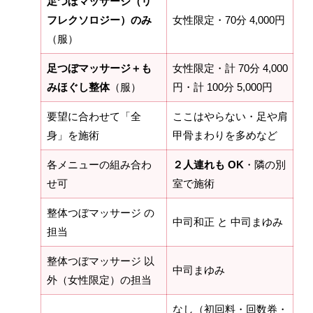
足つぼマッサージ（リ
フレクソロジー）のみ
女性限定・70分 4,000円
（服）
足つぼマッサージ＋も
女性限定・計 70分 4,000
みほぐし整体
（服）
円・計 100分 5,000円
要望に合わせて「全
ここはやらない・足や肩
、
身」を施術
甲骨まわりを多めなど
各メニューの組み合わ
２人連れも OK
・隣の別
せ可
室で施術
整体つぼマッサージ の
中司和正 と 中司まゆみ
担当
り
整体つぼマッサージ 以
中司まゆみ
外（女性限定）の担当
なし（初回料・回数券・