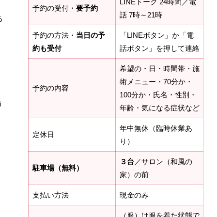
LINEトーク 24時間／電
予約の受付・
要予約
話 7時～21時
る
予約の方法・
当日の予
「LINEボタン」か「電
約も受付
話ボタン」を押して連絡
希望の・日・時間帯・施
術メニュー・70分か・
予約の内容
100分か・氏名・性別・
う
年齢・気になる症状など
年中無休（臨時休業あ
定休日
り）
３台
／サロン（和風の
駐車場（無料）
家）の前
支払い方法
現金のみ
（服）は服を着た状態で