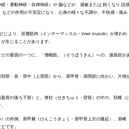
経・運動神経・自律神経）や 脳などが、過敏または 鈍くなり 誤
）などの作用が不安定になり、心身の様々な不調や、不快感・痛み
り、深層筋肉（インナーマッスル・inner muscle）が使われ
）が生じることがあります。
などの要因の一つに、「僧帽筋」（そうぼうきん）への、過負担が
後頚部・首・背中（上背部）から、肩甲骨・肩関節に向かい、片側
頭蓋骨の後ろ下部）と、脊柱（せきちゅう・背骨）の中の、頚椎（
す。
つ）の外側、肩甲棘（けんこうきょく・肩甲骨上方の隆起）、肩峰
などです。