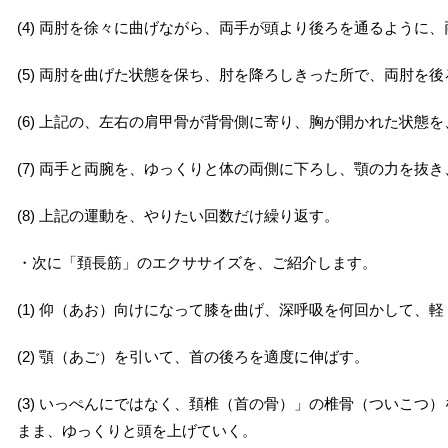
(4) 両肘を徐々に曲げながら、両手が頭より後ろを通るように
(5) 両肘を曲げた状態を保ち、肘を降ろしきった所で、両肘を
(6) 上記の、左右の肩甲骨が背骨側に寄り、胸が開かれた状態
(7) 両手と両腕を、ゆっくりと体の両側に下ろし、顎の力を抜
(8) 上記の運動を、やりたい回数だけ繰り返す。
・次に「頚長筋」のエクササイズを、ご紹介します。
(1) 仰（あお）向けになって膝を曲げ、深呼吸を何回かして、
(2) 顎（あご）を引いて、首の後ろを適度に伸ばす。
(3) いっぺんにではなく、頚椎（首の骨）」の椎骨（ついこ
まま、ゆっくりと頭を上げていく。