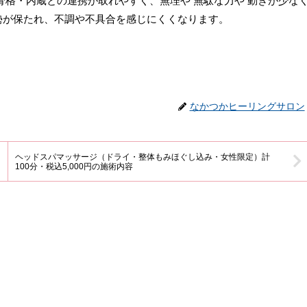
骨格・内蔵との連携が取れやすく、無理や 無駄な力や 動きが少な
勢が保たれ、不調や不具合を感じにくくなります。
なかつかヒーリングサロン
ヘッドスパマッサージ（ドライ・整体もみほぐし込み・女性限定）計
100分・税込5,000円の施術内容
」