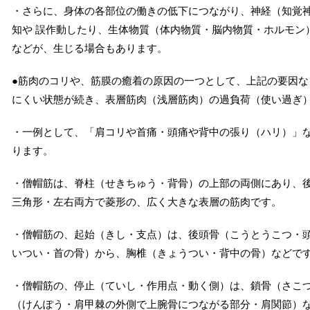
・さらに、身体の各部位の働きの低下につながり、神経（知覚神
知や 誤作動したり、生体物質（体内物質・脳内物質・ホルモン
などが、生じる場合もあります。
●筋肉のコリや、筋膜の癒着の原因の一つとして、上記の要因などによ
にくい状態が続き、表層筋肉（浅層筋肉）の過負荷（使い過ぎ
・一例として、「肩コリや首痛・頭痛や背中の張り（ハリ）」
ります。
・僧帽筋は、脊柱（せきちゅう・背骨）の上部の両側にあり、
三角形・左右両方で菱形の、広く大きな表層の筋肉です。
・僧帽筋の、起始（きし・支点）は、後頭骨（こうとうこつ・
いつい・首の骨）から、胸椎（きょうつい・背中の骨）などで
・僧帽筋の、停止（ていし・作用点・動く側）は、鎖骨（さこ
（けんぽう・肩甲棘の外側で上腕骨につながる部分・肩関節）