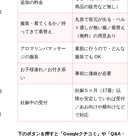
追加の料金
商品の販売など無し）
口
丸首で首元が出る・ベル
服装・着てくるか／持
ト通しが無い服／着替え
ってきて着替え
（無料）の用意あり
アロマリンパマッサー
素肌に行うので・どんな
ジの服装
服装でも OK
お子様連れ／お付き添
事前に連絡が必要
い
妊娠５ヶ月（17週）以
順
降か安定していれば受付
妊娠中の受付
／あお向けや横向けなど
肉
で対応
下のボタンを押すと「Googleクチコミ」や「Q&A・