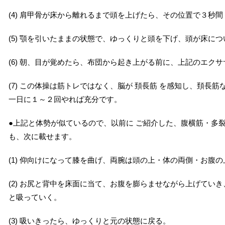
(4) 肩甲骨が床から離れるまで頭を上げたら、その位置で３秒
(5) 顎を引いたままの状態で、ゆっくりと頭を下げ、頭が床に
(6) 朝、目が覚めたら、布団から起き上がる前に、上記のエク
(7) この体操は筋トレではなく、脳が 頚長筋 を感知し、頚
一日に１～２回やれば充分です。
●上記と体勢が似ているので、以前に ご紹介した、腹横筋・多
も、次に載せます。
(1) 仰向けになって膝を曲げ、両腕は頭の上・体の両側・お腹
(2) お尻と背中を床面に当て、お腹を膨らませながら上げてい
と吸っていく。
(3) 吸いきったら、ゆっくりと元の状態に戻る。