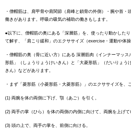
・僧帽筋は、肩甲骨や肩関節（肩峰と鎖骨の外側）・腕や首・
働きがあります。呼吸の吸気の補助の働きもします。
●以下に、僧帽筋の奥にある「深層筋」を、使ったり動かした
て解す、「肩こり緩和」のエクササイズ（exercise・運動や
・僧帽筋の奥（骨に近い方）にある 深層筋肉（インナーマッス
形筋」（しょうりょうけいきん）と「大菱形筋」（だいりょう
きん）などがあります。
・まず「菱形筋（小菱形筋・大菱形筋）」のエクササイズを、
(1) 両腕を体の両側に下げ、顎（あご）を引く。
(2) 両手の掌（ひら）を体の両側の内側に向けて、両腕を上げ
(3) 頭の上で、両手の掌を、前側に向ける。