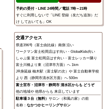
予約の受付・LINE 24時間／電話 7時～21時
すぐに利用しないで「LINE 登録（友だち追加）だ
け しておいても」OK
交通アクセス
県道396号（富士由比線）南側 沿い
ワークマン富士松岡店はす向い・GlobalKids向い
しゃぶ葉 富士松岡店はす向い・富士レッカー隣り
富士川橋より東（沼津市方面）へ 1km
JR身延線 柚木駅（富士駅の次）や 富士自動車学校
より 西（静岡市清水区方面）へ 500m
富士宮市・沼津市・静岡市 清水区からも どうぞ
他の地域や 他県からも 来店しています
駐車場３台（無料）
サロン（和風の家）の前
名称：
なかつかヒーリングサロン