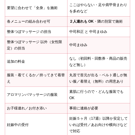
ここはやらない・足や肩甲骨まわり
要望に合わせて「全身」を施術
を多めなど
各メニューの組み合わせ可
２人連れも OK
・隣の別室で施術
整体つぼマッサージ の担当
中司和正 と 中司まゆみ
整体つぼマッサージ 以外（女性限
中司まゆみ
定）の担当
なし（初回料・回数券・商品の販売
追加の料金
など無し）
服装・着てくるか／持ってきて着替
丸首で首元が出る・ベルト通しが無
え
い服／着替え（無料）の用意あり
素肌に行うので・どんな服装でも
アロマリンパマッサージの服装
OK
お子様連れ／お付き添い
事前に連絡が必要
妊娠５ヶ月（17週）以降か安定して
妊娠中の受付
いれば受付／あお向けや横向けなど
で対応