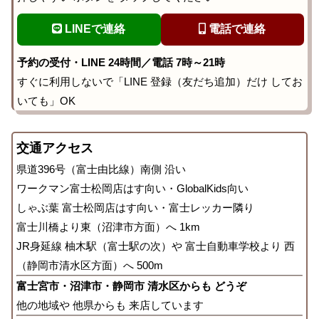
LINEで連絡
電話で連絡
予約の受付・LINE 24時間／電話 7時～21時
すぐに利用しないで「LINE 登録（友だち追加）だけ してお
いても」OK
交通アクセス
県道396号（富士由比線）南側 沿い
ワークマン富士松岡店はす向い・GlobalKids向い
しゃぶ葉 富士松岡店はす向い・富士レッカー隣り
富士川橋より東（沼津市方面）へ 1km
JR身延線 柚木駅（富士駅の次）や 富士自動車学校より 西
（静岡市清水区方面）へ 500m
富士宮市・沼津市・静岡市 清水区からも どうぞ
他の地域や 他県からも 来店しています