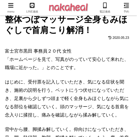
menu
LINE連絡
電話連絡
予約
整体つぼマッサージ全身もみほ
ぐしで首肩こり解消！
2020.05.23
富士宮市黒田 事務員２０代 女性
「ホームページを見て、写真がのっていて安心して来れた、
職場に近かった。」とのことです。
はじめに、受付票を記入していただき、気になる症状を聞
き、施術の説明を行う。ベットにうつ伏せになっていただ
き、足裏から少しずつ頭まで軽く全身もみほぐしながら気に
なる部位を確認していく。頭のマッサージ、気になる首肩を
念入りに揉捏し、痛みを確認しながら揉み解していく。
背中から腰、脚揉み解していく。仰向けになっていただき、