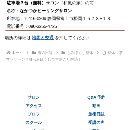
駐車場３台（無料）
サロン（和風の家）の前
名称：
なかつかヒーリングサロン
所在地：〒416-0909 静岡県富士市松岡１５７３−１３
電話番号：080-3255-4725
場所の詳細は
地図と交通
を押してください
ホーム
施術日誌
もみほぐし整体
整体つぼ
マッサージ全身もみほぐしで首肩こり解消！
サロン
Q&A 予約
アクセス
動画
プロフ
施術日誌
スクール
受講の声