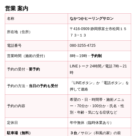
営業 案内
名称
なかつかヒーリングサロン
〒416-0909 静岡県富士市松岡１５
所在地（住所）
７３−１３
電話番号
080-3255-4725
営業時間（施術の受付）
8時～19時・
予約制
LINEトーク 24時間／電話 7時～21
予約の受付・
要予約
時
「LINEボタン」か「電話ボタン」を
予約の方法・
当日の予約も受付
押して連絡
希望の・日・時間帯・施術メニュ
予約の内容
ー・70分か・100分か・氏名・性
別・年齢・気になる症状など
定休日
年中無休（臨時休業あり）
駐車場（無料）
３台
／サロン（和風の家）の前