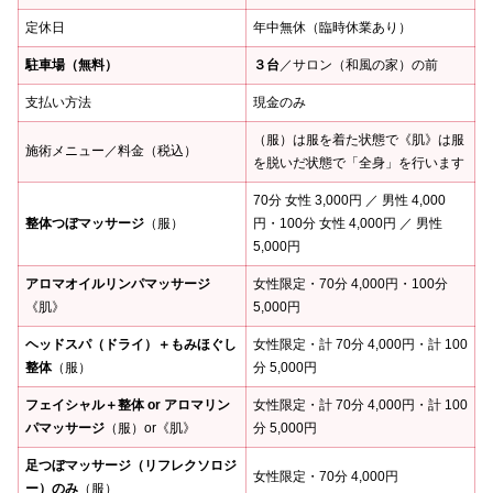
定休日
年中無休（臨時休業あり）
駐車場（無料）
３台
／サロン（和風の家）の前
支払い方法
現金のみ
（服）は服を着た状態で《肌》は服
施術メニュー／料金（税込）
を脱いだ状態で「全身」を行います
70分 女性 3,000円 ／ 男性 4,000
整体つぼマッサージ
（服）
円・100分 女性 4,000円 ／ 男性
5,000円
アロマオイルリンパマッサージ
女性限定・70分 4,000円・100分
《肌》
5,000円
ヘッドスパ（ドライ）＋もみほぐし
女性限定・計 70分 4,000円・計 100
整体
（服）
分 5,000円
フェイシャル＋整体 or アロマリン
女性限定・計 70分 4,000円・計 100
パマッサージ
（服）or《肌》
分 5,000円
足つぼマッサージ（リフレクソロジ
女性限定・70分 4,000円
ー）のみ
（服）