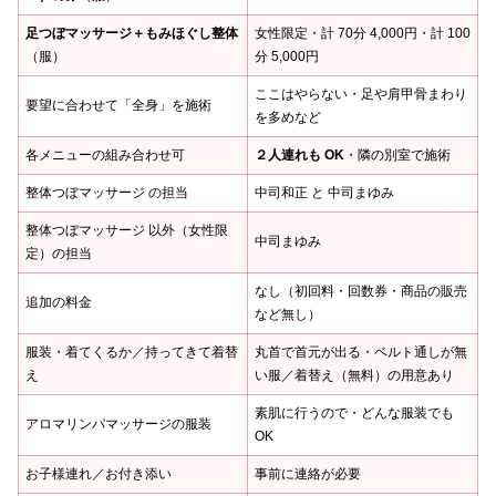
足つぼマッサージ＋もみほぐし整体
女性限定・計 70分 4,000円・計 100
（服）
分 5,000円
ここはやらない・足や肩甲骨まわり
要望に合わせて「全身」を施術
を多めなど
各メニューの組み合わせ可
２人連れも OK
・隣の別室で施術
整体つぼマッサージ の担当
中司和正 と 中司まゆみ
整体つぼマッサージ 以外（女性限
中司まゆみ
定）の担当
なし（初回料・回数券・商品の販売
追加の料金
など無し）
服装・着てくるか／持ってきて着替
丸首で首元が出る・ベルト通しが無
え
い服／着替え（無料）の用意あり
素肌に行うので・どんな服装でも
アロマリンパマッサージの服装
OK
お子様連れ／お付き添い
事前に連絡が必要