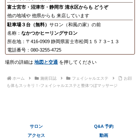
富士宮市・沼津市・静岡市 清水区からも どうぞ
他の地域や 他県からも 来店しています
駐車場３台（無料）
サロン（和風の家）の前
名称：
なかつかヒーリングサロン
所在地：〒416-0909 静岡県富士市松岡１５７３−１３
電話番号：080-3255-4725
場所の詳細は
地図と交通
を押してください
ホーム
施術日誌
フェイシャルエステ
お顔
も体もスッキリ！-フェイシャルエステと整体つぼマッサージ
サロン
Q&A 予約
アクセス
動画