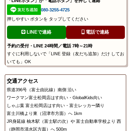
「LINEボタン」か「電話ボタン」を押して連絡
080-3255-4725
押しやすい ボタンを タップしてください
LINEで連絡
電話で連絡
予約の受付・LINE 24時間／電話 7時～21時
すぐに利用しないで「LINE 登録（友だち追加）だけ してお
いても」OK
交通アクセス
県道396号（富士由比線）南側 沿い
ワークマン富士松岡店はす向い・GlobalKids向い
しゃぶ葉 富士松岡店はす向い・富士レッカー隣り
富士川橋より東（沼津市方面）へ 1km
JR身延線 柚木駅（富士駅の次）や 富士自動車学校より 西
（静岡市清水区方面）へ 500m