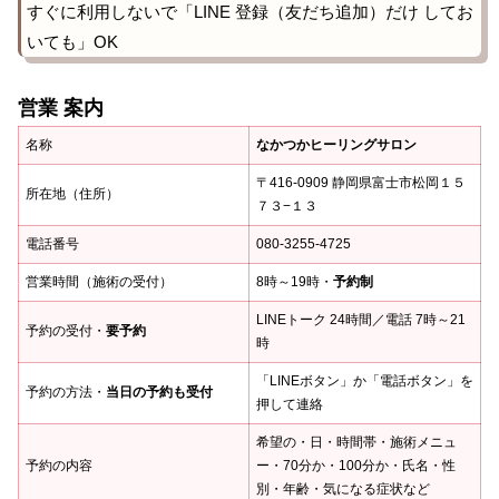
すぐに利用しないで「LINE 登録（友だち追加）だけ してお
いても」OK
営業 案内
名称
なかつかヒーリングサロン
〒416-0909 静岡県富士市松岡１５
所在地（住所）
７３−１３
電話番号
080-3255-4725
営業時間（施術の受付）
8時～19時・
予約制
LINEトーク 24時間／電話 7時～21
予約の受付・
要予約
時
「LINEボタン」か「電話ボタン」を
予約の方法・
当日の予約も受付
押して連絡
希望の・日・時間帯・施術メニュ
予約の内容
ー・70分か・100分か・氏名・性
別・年齢・気になる症状など