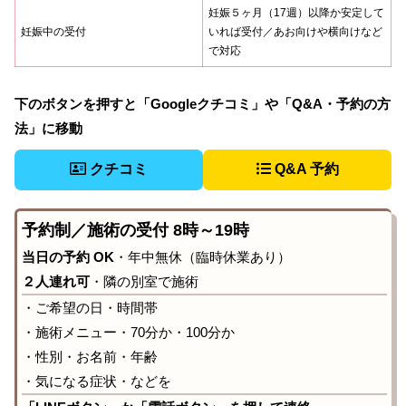
妊娠５ヶ月（17週）以降か安定して
妊娠中の受付
いれば受付／あお向けや横向けなど
で対応
下のボタンを押すと「Googleクチコミ」や「Q&A・予約の方
法」に移動
クチコミ
Q&A 予約
予約制／施術の受付 8時～19時
当日の予約 OK
・年中無休（臨時休業あり）
２人連れ可
・隣の別室で施術
・ご希望の日・時間帯
・施術メニュー・70分か・100分か
・性別・お名前・年齢
・気になる症状・などを