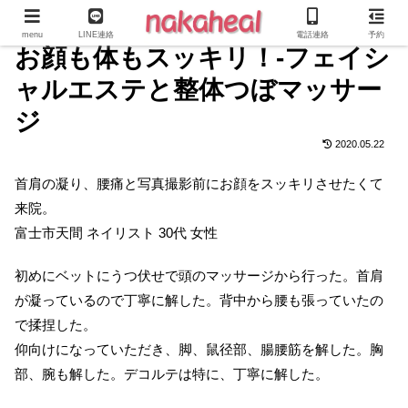
menu
LINE連絡
電話連絡
予約
お顔も体もスッキリ！-フェイシ
ャルエステと整体つぼマッサー
ジ
2020.05.22
首肩の凝り、腰痛と写真撮影前にお顔をスッキリさせたくて
来院。
富士市天間 ネイリスト 30代 女性
初めにベットにうつ伏せで頭のマッサージから行った。首肩
が凝っているので丁寧に解した。背中から腰も張っていたの
で揉捏した。
仰向けになっていただき、脚、鼠径部、腸腰筋を解した。胸
部、腕も解した。デコルテは特に、丁寧に解した。