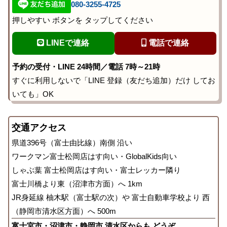
080-3255-4725
押しやすい ボタンを タップしてください
LINEで連絡
電話で連絡
予約の受付・LINE 24時間／電話 7時～21時
すぐに利用しないで「LINE 登録（友だち追加）だけ してお
いても」OK
交通アクセス
県道396号（富士由比線）南側 沿い
ワークマン富士松岡店はす向い・GlobalKids向い
しゃぶ葉 富士松岡店はす向い・富士レッカー隣り
富士川橋より東（沼津市方面）へ 1km
JR身延線 柚木駅（富士駅の次）や 富士自動車学校より 西
（静岡市清水区方面）へ 500m
富士宮市・沼津市・静岡市 清水区からも どうぞ