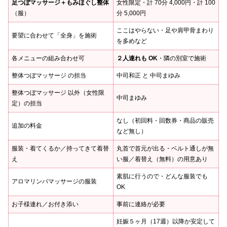
足つぼマッサージ＋もみほぐし整体
女性限定・計 70分 4,000円・計 100
（服）
分 5,000円
ここはやらない・足や肩甲骨まわり
要望に合わせて「全身」を施術
を多めなど
各メニューの組み合わせ可
２人連れも OK
・隣の別室で施術
整体つぼマッサージ の担当
中司和正 と 中司まゆみ
整体つぼマッサージ 以外（女性限
中司まゆみ
定）の担当
なし（初回料・回数券・商品の販売
追加の料金
など無し）
服装・着てくるか／持ってきて着替
丸首で首元が出る・ベルト通しが無
え
い服／着替え（無料）の用意あり
素肌に行うので・どんな服装でも
アロマリンパマッサージの服装
OK
お子様連れ／お付き添い
事前に連絡が必要
妊娠５ヶ月（17週）以降か安定して