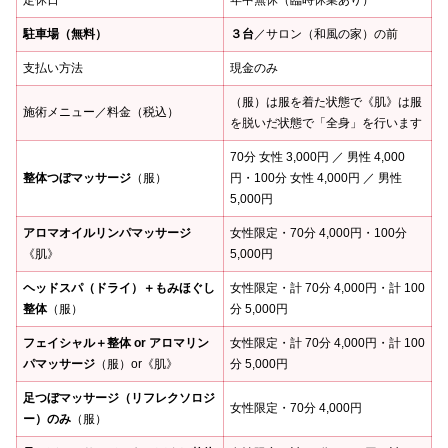
定休日
年中無休（臨時休業あり）
駐車場（無料）
３台
／サロン（和風の家）の前
支払い方法
現金のみ
（服）は服を着た状態で《肌》は服
施術メニュー／料金（税込）
を脱いだ状態で「全身」を行います
70分 女性 3,000円 ／ 男性 4,000
整体つぼマッサージ
（服）
円・100分 女性 4,000円 ／ 男性
5,000円
アロマオイルリンパマッサージ
女性限定・70分 4,000円・100分
《肌》
5,000円
ヘッドスパ（ドライ）＋もみほぐし
女性限定・計 70分 4,000円・計 100
整体
（服）
分 5,000円
フェイシャル＋整体 or アロマリン
女性限定・計 70分 4,000円・計 100
パマッサージ
（服）or《肌》
分 5,000円
足つぼマッサージ（リフレクソロジ
女性限定・70分 4,000円
ー）のみ
（服）