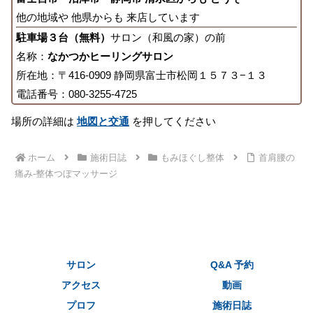
他の地域や 他県からも 来店しています
駐車場３台（無料）
サロン（和風の家）の前
名称：
なかつかヒーリングサロン
所在地：〒416-0909 静岡県富士市松岡１５７３−１３
電話番号：080-3255-4725
場所の詳細は
地図と交通
を押してください
ホーム
施術日誌
もみほぐし整体
首肩腰の
痛み-整体つぼマッサージ
サロン
Q&A 予約
アクセス
動画
プロフ
施術日誌