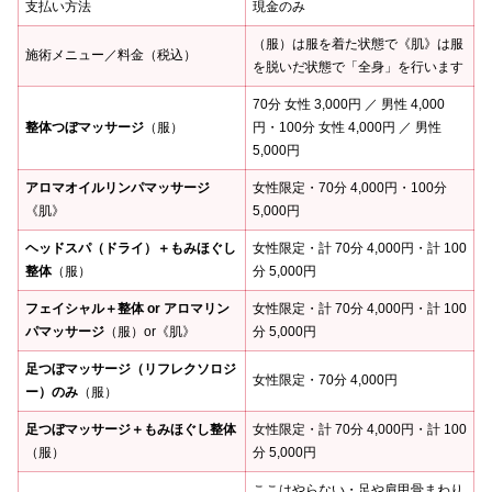
支払い方法
現金のみ
（服）は服を着た状態で《肌》は服
施術メニュー／料金（税込）
を脱いだ状態で「全身」を行います
70分 女性 3,000円 ／ 男性 4,000
整体つぼマッサージ
（服）
円・100分 女性 4,000円 ／ 男性
5,000円
アロマオイルリンパマッサージ
女性限定・70分 4,000円・100分
《肌》
5,000円
ヘッドスパ（ドライ）＋もみほぐし
女性限定・計 70分 4,000円・計 100
整体
（服）
分 5,000円
フェイシャル＋整体 or アロマリン
女性限定・計 70分 4,000円・計 100
パマッサージ
（服）or《肌》
分 5,000円
足つぼマッサージ（リフレクソロジ
女性限定・70分 4,000円
ー）のみ
（服）
足つぼマッサージ＋もみほぐし整体
女性限定・計 70分 4,000円・計 100
（服）
分 5,000円
ここはやらない・足や肩甲骨まわり