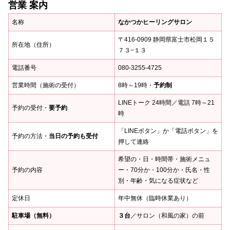
営業 案内
名称
なかつかヒーリングサロン
〒416-0909 静岡県富士市松岡１５
所在地（住所）
７３−１３
電話番号
080-3255-4725
営業時間（施術の受付）
8時～19時・
予約制
LINEトーク 24時間／電話 7時～21
予約の受付・
要予約
時
「LINEボタン」か「電話ボタン」を
予約の方法・
当日の予約も受付
押して連絡
希望の・日・時間帯・施術メニュ
予約の内容
ー・70分か・100分か・氏名・性
別・年齢・気になる症状など
定休日
年中無休（臨時休業あり）
駐車場（無料）
３台
／サロン（和風の家）の前