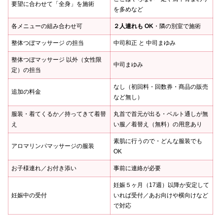
要望に合わせて「全身」を施術
を多めなど
各メニューの組み合わせ可
２人連れも OK
・隣の別室で施術
整体つぼマッサージ の担当
中司和正 と 中司まゆみ
整体つぼマッサージ 以外（女性限
中司まゆみ
定）の担当
なし（初回料・回数券・商品の販売
追加の料金
など無し）
服装・着てくるか／持ってきて着替
丸首で首元が出る・ベルト通しが無
え
い服／着替え（無料）の用意あり
素肌に行うので・どんな服装でも
アロマリンパマッサージの服装
OK
お子様連れ／お付き添い
事前に連絡が必要
妊娠５ヶ月（17週）以降か安定して
妊娠中の受付
いれば受付／あお向けや横向けなど
で対応