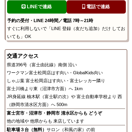
LINEで連絡
電話で連絡
予約の受付・LINE 24時間／電話 7時～21時
すぐに利用しないで「LINE 登録（友だち追加）だけ してお
いても」OK
交通アクセス
県道396号（富士由比線）南側 沿い
ワークマン富士松岡店はす向い・GlobalKids向い
しゃぶ葉 富士松岡店はす向い・富士レッカー隣り
富士川橋より東（沼津市方面）へ 1km
JR身延線 柚木駅（富士駅の次）や 富士自動車学校より 西
（静岡市清水区方面）へ 500m
富士宮市・沼津市・静岡市 清水区からも どうぞ
他の地域や 他県からも 来店しています
駐車場３台（無料）
サロン（和風の家）の前