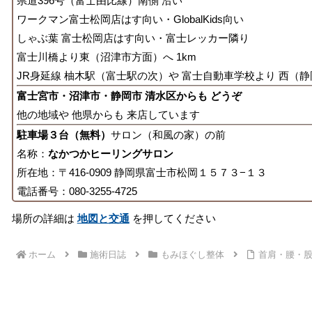
県道396号（富士由比線）南側 沿い
ワークマン富士松岡店はす向い・GlobalKids向い
しゃぶ葉 富士松岡店はす向い・富士レッカー隣り
富士川橋より東（沼津市方面）へ 1km
JR身延線 柚木駅（富士駅の次）や 富士自動車学校より 西（静
富士宮市・沼津市・静岡市 清水区からも どうぞ
他の地域や 他県からも 来店しています
駐車場３台（無料）
サロン（和風の家）の前
名称：
なかつかヒーリングサロン
所在地：〒416-0909 静岡県富士市松岡１５７３−１３
電話番号：080-3255-4725
場所の詳細は
地図と交通
を押してください
ホーム
施術日誌
もみほぐし整体
首肩・腰・股