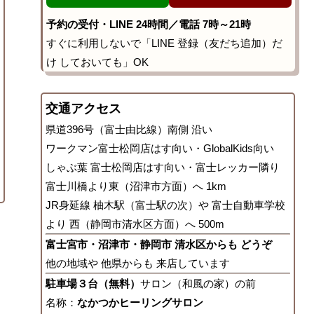
予約の受付・LINE 24時間／電話 7時～21時
すぐに利用しないで「LINE 登録（友だち追加）だ
け しておいても」OK
交通アクセス
県道396号（富士由比線）南側 沿い
ワークマン富士松岡店はす向い・GlobalKids向い
しゃぶ葉 富士松岡店はす向い・富士レッカー隣り
富士川橋より東（沼津市方面）へ 1km
JR身延線 柚木駅（富士駅の次）や 富士自動車学校
より 西（静岡市清水区方面）へ 500m
富士宮市・沼津市・静岡市 清水区からも どうぞ
他の地域や 他県からも 来店しています
駐車場３台（無料）
サロン（和風の家）の前
名称：
なかつかヒーリングサロン