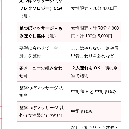
足つぼマッサージ（リ
フレクソロジー）のみ
女性限定・70分 4,000円
（服）
足つぼマッサージ＋も
女性限定・計 70分 4,000
みほぐし整体
（服）
円・計 100分 5,000円
要望に合わせて「全
ここはやらない・足や肩
身」を施術
甲骨まわりを多めなど
各メニューの組み合わ
２人連れも OK
・隣の別
せ可
室で施術
整体つぼマッサージ の
中司和正 と 中司まゆみ
担当
整体つぼマッサージ 以
中司まゆみ
外（女性限定）の担当
なし（初回料・回数券・