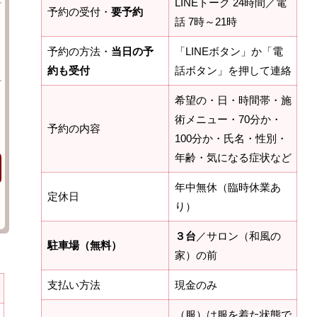
LINEトーク 24時間／電
予約の受付・
要予約
話 7時～21時
予約の方法・
当日の予
「LINEボタン」か「電
約も受付
話ボタン」を押して連絡
希望の・日・時間帯・施
術メニュー・70分か・
予約の内容
100分か・氏名・性別・
年齢・気になる症状など
年中無休（臨時休業あ
定休日
り）
３台
／サロン（和風の
駐車場（無料）
家）の前
支払い方法
現金のみ
（服）は服を着た状態で