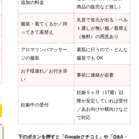
追加の料金
商品の販売など無し）
丸首で首元が出る・ベル
服装・着てくるか／持
ト通しが無い服／着替え
ってきて着替え
（無料）の用意あり
アロマリンパマッサー
素肌に行うので・どんな
ジの服装
服装でも OK
お子様連れ／お付き添
事前に連絡が必要
い
妊娠５ヶ月（17週）以
降か安定していれば受付
妊娠中の受付
／あお向けや横向けなど
で対応
下のボタンを押すと「Googleクチコミ」や「Q&A・