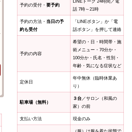
LINEトーク 24時間／電
予約の受付・
要予約
話 7時～21時
予約の方法・
当日の予
「LINEボタン」か「電
約も受付
話ボタン」を押して連絡
希望の・日・時間帯・施
術メニュー・70分か・
予約の内容
100分か・氏名・性別・
年齢・気になる症状など
年中無休（臨時休業あ
定休日
り）
３台
／サロン（和風の
駐車場（無料）
家）の前
支払い方法
現金のみ
（服）は服を着た状態で