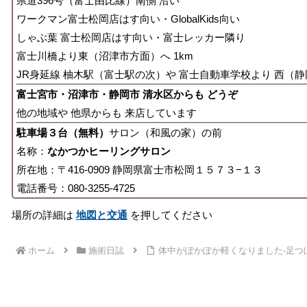
県道396号（富士由比線）南側 沿い
ワークマン富士松岡店はす向い・GlobalKids向い
しゃぶ葉 富士松岡店はす向い・富士レッカー隣り
富士川橋より東（沼津市方面）へ 1km
JR身延線 柚木駅（富士駅の次）や 富士自動車学校より 西（静
富士宮市・沼津市・静岡市 清水区からも どうぞ
他の地域や 他県からも 来店しています
駐車場３台（無料）
サロン（和風の家）の前
名称：
なかつかヒーリングサロン
所在地：〒416-0909 静岡県富士市松岡１５７３−１３
電話番号：080-3255-4725
場所の詳細は
地図と交通
を押してください
ホーム
施術日誌
体中がぽかぽか軽くなりました-足つ