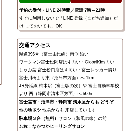
予約の受付・LINE 24時間／電話 7時～21時
すぐに利用しないで「LINE 登録（友だち追加）だ
け しておいても」OK
交通アクセス
県道396号（富士由比線）南側 沿い
ワークマン富士松岡店はす向い・GlobalKids向い
しゃぶ葉 富士松岡店はす向い・富士レッカー隣り
富士川橋より東（沼津市方面）へ 1km
JR身延線 柚木駅（富士駅の次）や 富士自動車学校
より 西（静岡市清水区方面）へ 500m
富士宮市・沼津市・静岡市 清水区からも どうぞ
他の地域や 他県からも 来店しています
駐車場３台（無料）
サロン（和風の家）の前
名称：
なかつかヒーリングサロン