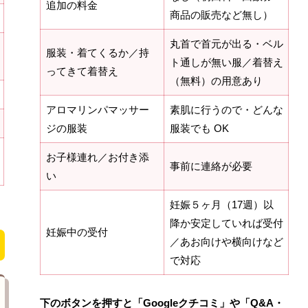
追加の料金
商品の販売など無し）
丸首で首元が出る・ベル
服装・着てくるか／持
ト通しが無い服／着替え
ってきて着替え
（無料）の用意あり
アロマリンパマッサー
素肌に行うので・どんな
ジの服装
服装でも OK
お子様連れ／お付き添
事前に連絡が必要
い
妊娠５ヶ月（17週）以
降か安定していれば受付
妊娠中の受付
／あお向けや横向けなど
で対応
下のボタンを押すと「Googleクチコミ」や「Q&A・