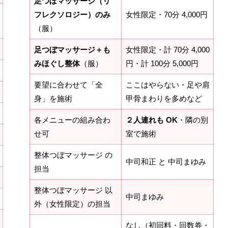
足つぼマッサージ（リ
フレクソロジー）のみ
女性限定・70分 4,000円
（服）
足つぼマッサージ＋も
女性限定・計 70分 4,000
みほぐし整体
（服）
円・計 100分 5,000円
要望に合わせて「全
ここはやらない・足や肩
身」を施術
甲骨まわりを多めなど
各メニューの組み合わ
２人連れも OK
・隣の別
せ可
室で施術
整体つぼマッサージ の
中司和正 と 中司まゆみ
担当
整体つぼマッサージ 以
中司まゆみ
外（女性限定）の担当
なし（初回料・回数券・