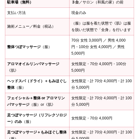
駐車場（無料）
３台
／サロン（和風の家）の前
支払い方法
現金のみ
（服）は服を着た状態で《肌》は服
施術メニュー／料金（税込）
を脱いだ状態で「全身」を行います
70分 女性 3,000円 ／ 男性 4,000
整体つぼマッサージ
（服）
円・100分 女性 4,000円 ／ 男性
5,000円
アロマオイルリンパマッサージ
女性限定・70分 4,000円・100分
《肌》
5,000円
ヘッドスパ（ドライ）＋もみほぐし
女性限定・計 70分 4,000円・計 100
整体
（服）
分 5,000円
フェイシャル＋整体 or アロマリン
女性限定・計 70分 4,000円・計 100
パマッサージ
（服）or《肌》
分 5,000円
足つぼマッサージ（リフレクソロジ
女性限定・70分 4,000円
ー）のみ
（服）
足つぼマッサージ＋もみほぐし整体
女性限定・計 70分 4,000円・計 100
（服）
分 5,000円