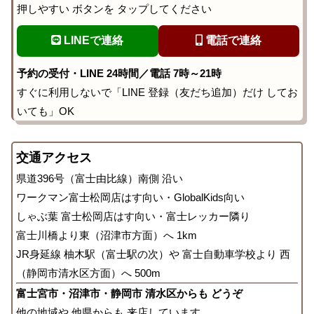
押しやすい ボタンを タップしてください
LINEで連絡
電話で連絡
予約の受付・LINE 24時間／電話 7時～21時
すぐに利用しないで「LINE 登録（友だち追加）だけ してお
いても」OK
交通アクセス
県道396号（富士由比線）南側 沿い
ワークマン富士松岡店はす向い・GlobalKids向い
しゃぶ葉 富士松岡店はす向い・富士レッカー隣り
富士川橋より東（沼津市方面）へ 1km
JR身延線 柚木駅（富士駅の次）や 富士自動車学校より 西
（静岡市清水区方面）へ 500m
富士宮市・沼津市・静岡市 清水区からも どうぞ
他の地域や 他県からも 来店しています