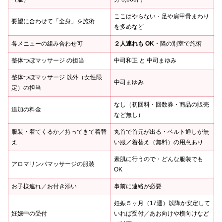
ここはやらない・足や肩甲骨まわり
要望に合わせて「全身」を施術
を多めなど
各メニューの組み合わせ可
２人連れも OK
・隣の別室で施術
整体つぼマッサージ の担当
中司和正 と 中司まゆみ
整体つぼマッサージ 以外（女性限
中司まゆみ
定）の担当
なし（初回料・回数券・商品の販売
追加の料金
など無し）
服装・着てくるか／持ってきて着替
丸首で首元が出る・ベルト通しが無
え
い服／着替え（無料）の用意あり
素肌に行うので・どんな服装でも
アロマリンパマッサージの服装
OK
お子様連れ／お付き添い
事前に連絡が必要
妊娠５ヶ月（17週）以降か安定して
妊娠中の受付
いれば受付／あお向けや横向けなど