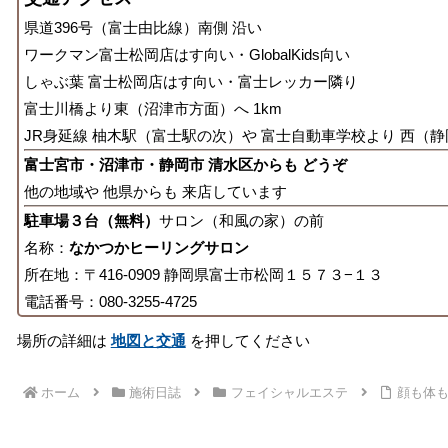
県道396号（富士由比線）南側 沿い
ワークマン富士松岡店はす向い・GlobalKids向い
しゃぶ葉 富士松岡店はす向い・富士レッカー隣り
富士川橋より東（沼津市方面）へ 1km
JR身延線 柚木駅（富士駅の次）や 富士自動車学校より 西（静
富士宮市・沼津市・静岡市 清水区からも どうぞ
他の地域や 他県からも 来店しています
駐車場３台（無料）
サロン（和風の家）の前
名称：
なかつかヒーリングサロン
所在地：〒416-0909 静岡県富士市松岡１５７３−１３
電話番号：080-3255-4725
場所の詳細は
地図と交通
を押してください
ホーム
施術日誌
フェイシャルエステ
顔も体も