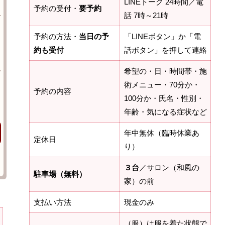
LINEトーク 24時間／電
予約の受付・
要予約
話 7時～21時
予約の方法・
当日の予
「LINEボタン」か「電
約も受付
話ボタン」を押して連絡
希望の・日・時間帯・施
術メニュー・70分か・
予約の内容
100分か・氏名・性別・
年齢・気になる症状など
年中無休（臨時休業あ
定休日
り）
３台
／サロン（和風の
駐車場（無料）
家）の前
支払い方法
現金のみ
（服）は服を着た状態で