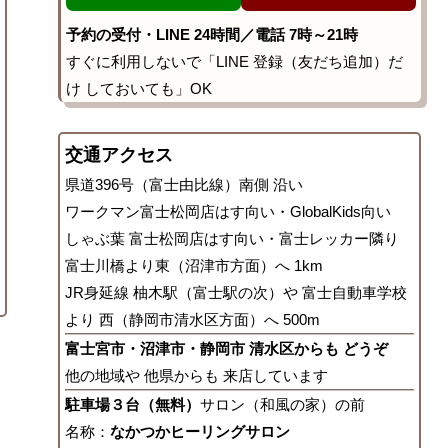
予約の受付・LINE 24時間／電話 7時～21時
すぐに利用しないで「LINE 登録（友だち追加）だ
け しておいても」OK
交通アクセス
県道396号（富士由比線）南側 沿い
ワークマン富士松岡店はす向い・GlobalKids向い
しゃぶ葉 富士松岡店はす向い・富士レッカー隣り
富士川橋より東（沼津市方面）へ 1km
JR身延線 柚木駅（富士駅の次）や 富士自動車学校
より 西（静岡市清水区方面）へ 500m
富士宮市・沼津市・静岡市 清水区からも どうぞ
他の地域や 他県からも 来店しています
駐車場３台（無料）
サロン（和風の家）の前
名称：
なかつかヒーリングサロン