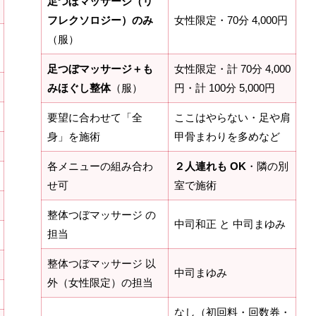
足つぼマッサージ（リ
フレクソロジー）のみ
女性限定・70分 4,000円
（服）
足つぼマッサージ＋も
女性限定・計 70分 4,000
みほぐし整体
（服）
円・計 100分 5,000円
要望に合わせて「全
ここはやらない・足や肩
身」を施術
甲骨まわりを多めなど
各メニューの組み合わ
２人連れも OK
・隣の別
せ可
室で施術
整体つぼマッサージ の
中司和正 と 中司まゆみ
担当
整体つぼマッサージ 以
中司まゆみ
外（女性限定）の担当
なし（初回料・回数券・