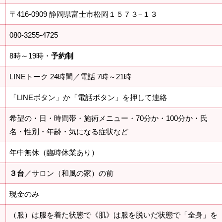
〒416-0909 静岡県富士市松岡１５７３−１３
080-3255-4725
8時～19時・
予約制
LINEトーク 24時間／電話 7時～21時
「LINEボタン」か「電話ボタン」を押して連絡
希望の・日・時間帯・施術メニュー・70分か・100分か・氏
名・性別・年齢・気になる症状など
年中無休（臨時休業あり）
３台
／サロン（和風の家）の前
現金のみ
（服）は服を着た状態で《肌》は服を脱いだ状態で「全身」を