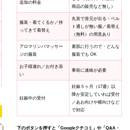
追加の料金
商品の販売など無し）
丸首で首元が出る・ベル
服装・着てくるか／持
ト通しが無い服／着替え
ってきて着替え
（無料）の用意あり
アロマリンパマッサー
素肌に行うので・どんな
ジの服装
服装でも OK
お子様連れ／お付き添
事前に連絡が必要
い
妊娠５ヶ月（17週）以
降か安定していれば受付
妊娠中の受付
／あお向けや横向けなど
で対応
下のボタンを押すと「Googleクチコミ」や「Q&A・