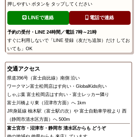
押しやすい ボタンを タップしてください
LINEで連絡
電話で連絡
予約の受付・LINE 24時間／電話 7時～21時
すぐに利用しないで「LINE 登録（友だち追加）だけ してお
いても」OK
交通アクセス
県道396号（富士由比線）南側 沿い
ワークマン富士松岡店はす向い・GlobalKids向い
しゃぶ葉 富士松岡店はす向い・富士レッカー隣り
富士川橋より東（沼津市方面）へ 1km
JR身延線 柚木駅（富士駅の次）や 富士自動車学校より 西
（静岡市清水区方面）へ 500m
富士宮市・沼津市・静岡市 清水区からも どうぞ
他の地域や 他県からも 来店しています