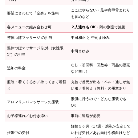
ここはやらない・足や肩甲骨まわり
要望に合わせて「全身」を施術
を多めなど
各メニューの組み合わせ可
２人連れも OK
・隣の別室で施術
整体つぼマッサージ の担当
中司和正 と 中司まゆみ
整体つぼマッサージ 以外（女性限
中司まゆみ
定）の担当
なし（初回料・回数券・商品の販売
追加の料金
など無し）
服装・着てくるか／持ってきて着替
丸首で首元が出る・ベルト通しが無
え
い服／着替え（無料）の用意あり
素肌に行うので・どんな服装でも
アロマリンパマッサージの服装
OK
お子様連れ／お付き添い
事前に連絡が必要
妊娠５ヶ月（17週）以降か安定して
妊娠中の受付
いれば受付／あお向けや横向けなど