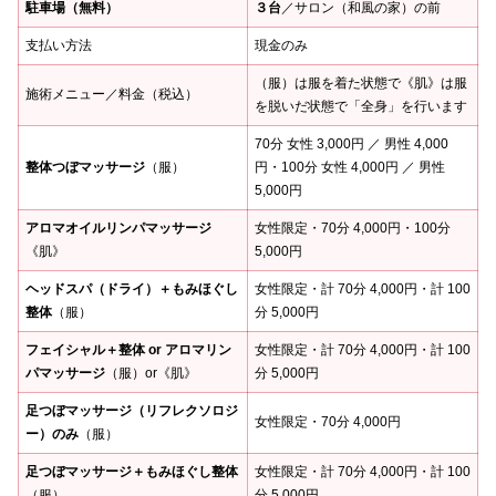
駐車場（無料）
３台
／サロン（和風の家）の前
支払い方法
現金のみ
（服）は服を着た状態で《肌》は服
施術メニュー／料金（税込）
を脱いだ状態で「全身」を行います
70分 女性 3,000円 ／ 男性 4,000
整体つぼマッサージ
（服）
円・100分 女性 4,000円 ／ 男性
5,000円
アロマオイルリンパマッサージ
女性限定・70分 4,000円・100分
《肌》
5,000円
ヘッドスパ（ドライ）＋もみほぐし
女性限定・計 70分 4,000円・計 100
整体
（服）
分 5,000円
フェイシャル＋整体 or アロマリン
女性限定・計 70分 4,000円・計 100
パマッサージ
（服）or《肌》
分 5,000円
足つぼマッサージ（リフレクソロジ
女性限定・70分 4,000円
ー）のみ
（服）
足つぼマッサージ＋もみほぐし整体
女性限定・計 70分 4,000円・計 100
（服）
分 5,000円