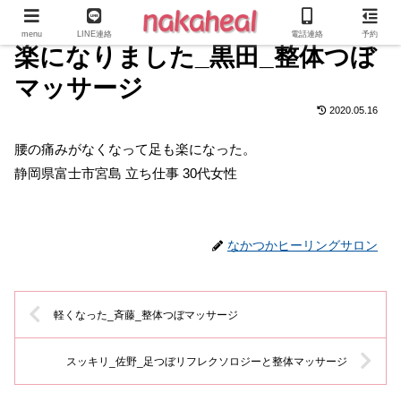
menu
LINE連絡
電話連絡
予約
楽になりました_黒田_整体つぼ
マッサージ
2020.05.16
腰の痛みがなくなって足も楽になった。
静岡県富士市宮島 立ち仕事 30代女性
なかつかヒーリングサロン
軽くなった_斉藤_整体つぼマッサージ
スッキリ_佐野_足つぼリフレクソロジーと整体マッサージ