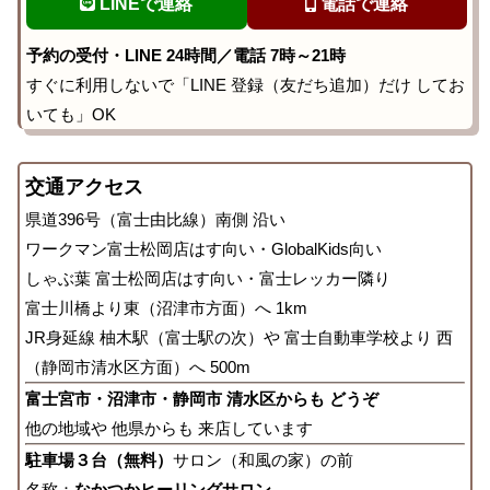
LINEで連絡
電話で連絡
予約の受付・LINE 24時間／電話 7時～21時
すぐに利用しないで「LINE 登録（友だち追加）だけ してお
いても」OK
交通アクセス
県道396号（富士由比線）南側 沿い
ワークマン富士松岡店はす向い・GlobalKids向い
しゃぶ葉 富士松岡店はす向い・富士レッカー隣り
富士川橋より東（沼津市方面）へ 1km
JR身延線 柚木駅（富士駅の次）や 富士自動車学校より 西
（静岡市清水区方面）へ 500m
富士宮市・沼津市・静岡市 清水区からも どうぞ
他の地域や 他県からも 来店しています
駐車場３台（無料）
サロン（和風の家）の前
名称：
なかつかヒーリングサロン