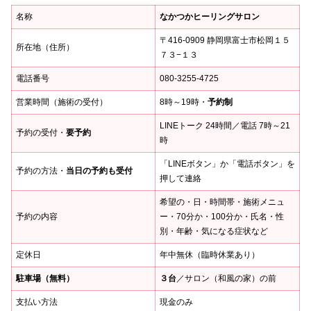
名称
なかつかヒーリングサロン
〒416-0909 静岡県富士市松岡１５
所在地（住所）
７３−１３
電話番号
080-3255-4725
営業時間（施術の受付）
8時～19時・
予約制
LINEトーク 24時間／電話 7時～21
予約の受付・
要予約
時
「LINEボタン」か「電話ボタン」を
予約の方法・
当日の予約も受付
押して連絡
希望の・日・時間帯・施術メニュ
予約の内容
ー・70分か・100分か・氏名・性
別・年齢・気になる症状など
定休日
年中無休（臨時休業あり）
駐車場（無料）
３台
／サロン（和風の家）の前
支払い方法
現金のみ