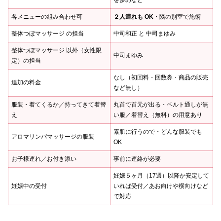
を多めなど
各メニューの組み合わせ可
２人連れも OK
・隣の別室で施術
整体つぼマッサージ の担当
中司和正 と 中司まゆみ
整体つぼマッサージ 以外（女性限
中司まゆみ
定）の担当
なし（初回料・回数券・商品の販売
追加の料金
など無し）
服装・着てくるか／持ってきて着替
丸首で首元が出る・ベルト通しが無
え
い服／着替え（無料）の用意あり
素肌に行うので・どんな服装でも
アロマリンパマッサージの服装
OK
お子様連れ／お付き添い
事前に連絡が必要
妊娠５ヶ月（17週）以降か安定して
妊娠中の受付
いれば受付／あお向けや横向けなど
で対応