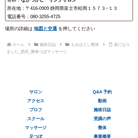
所在地：〒416-0909 静岡県富士市松岡１５７３−１３
電話番号：080-3255-4725
場所の詳細は
地図と交通
を押してください
ホーム
施術日誌
もみほぐし整体
楽になり
ました_黒田_整体つぼマッサージ
サロン
Q&A 予約
アクセス
動画
プロフ
施術日誌
スクール
受講の声
マッサージ
整体
足つぼ
事業概要