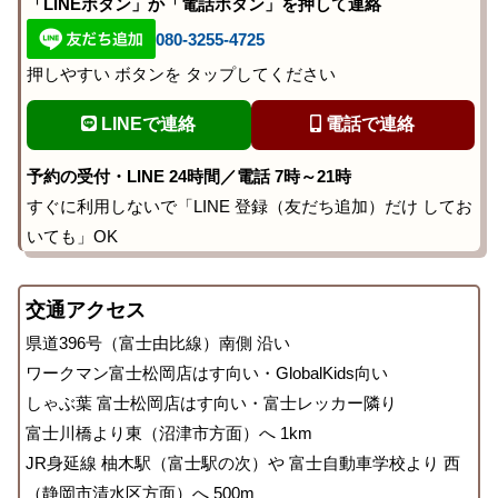
「LINEボタン」か「電話ボタン」を押して連絡
080-3255-4725
押しやすい ボタンを タップしてください
LINEで連絡
電話で連絡
予約の受付・LINE 24時間／電話 7時～21時
すぐに利用しないで「LINE 登録（友だち追加）だけ してお
いても」OK
交通アクセス
県道396号（富士由比線）南側 沿い
ワークマン富士松岡店はす向い・GlobalKids向い
しゃぶ葉 富士松岡店はす向い・富士レッカー隣り
富士川橋より東（沼津市方面）へ 1km
JR身延線 柚木駅（富士駅の次）や 富士自動車学校より 西
（静岡市清水区方面）へ 500m