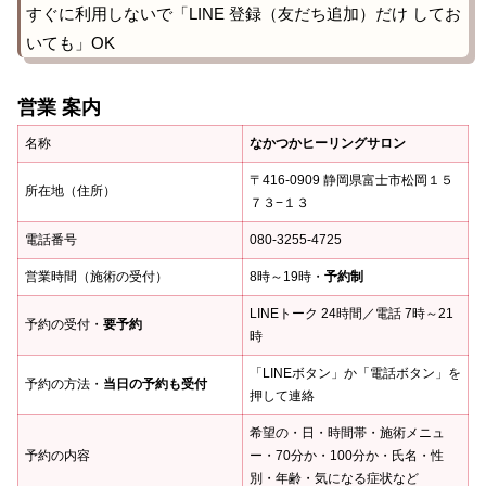
すぐに利用しないで「LINE 登録（友だち追加）だけ してお
いても」OK
営業 案内
名称
なかつかヒーリングサロン
〒416-0909 静岡県富士市松岡１５
所在地（住所）
７３−１３
電話番号
080-3255-4725
営業時間（施術の受付）
8時～19時・
予約制
LINEトーク 24時間／電話 7時～21
予約の受付・
要予約
時
「LINEボタン」か「電話ボタン」を
予約の方法・
当日の予約も受付
押して連絡
希望の・日・時間帯・施術メニュ
予約の内容
ー・70分か・100分か・氏名・性
別・年齢・気になる症状など