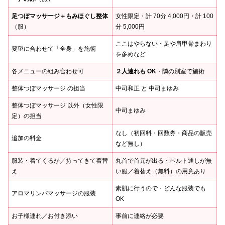
足つぼマッサージ＋もみほぐし整体
女性限定・計 70分 4,000円・計 100
（服）
分 5,000円
ここはやらない・足や肩甲骨まわり
要望に合わせて「全身」を施術
を多めなど
各メニューの組み合わせ可
２人連れも OK
・隣の別室で施術
整体つぼマッサージ の担当
中司和正 と 中司まゆみ
整体つぼマッサージ 以外（女性限
中司まゆみ
定）の担当
なし（初回料・回数券・商品の販売
追加の料金
など無し）
服装・着てくるか／持ってきて着替
丸首で首元が出る・ベルト通しが無
え
い服／着替え（無料）の用意あり
素肌に行うので・どんな服装でも
アロマリンパマッサージの服装
OK
お子様連れ／お付き添い
事前に連絡が必要