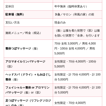
定休日
年中無休（臨時休業あり）
駐車場（無料）
３台
／サロン（和風の家）の前
支払い方法
現金のみ
（服）は服を着た状態で《肌》は服
施術メニュー／料金（税込）
を脱いだ状態で「全身」を行います
70分 女性 3,000円 ／ 男性 4,000
整体つぼマッサージ
（服）
円・100分 女性 4,000円 ／ 男性
5,000円
アロマオイルリンパマッサージ
女性限定・70分 4,000円・100分
《肌》
5,000円
ヘッドスパ（ドライ）＋もみほぐし
女性限定・計 70分 4,000円・計 100
整体
（服）
分 5,000円
フェイシャル＋整体 or アロマリン
女性限定・計 70分 4,000円・計 100
パマッサージ
（服）or《肌》
分 5,000円
足つぼマッサージ（リフレクソロジ
女性限定・70分 4,000円
ー）のみ
（服）