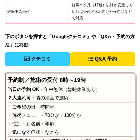
妊娠５ヶ月（17週）以降か安定して
妊娠中の受付
いれば受付／あお向けや横向けなど
で対応
下のボタンを押すと「Googleクチコミ」や「Q&A・予約の方
法」に移動
クチコミ
Q&A 予約
予約制／施術の受付 8時～19時
当日の予約 OK
・年中無休（臨時休業あり）
２人連れ可
・隣の別室で施術
・ご希望の日・時間帯
・施術メニュー・70分か・100分か
・性別・お名前・年齢
・気になる症状・などを