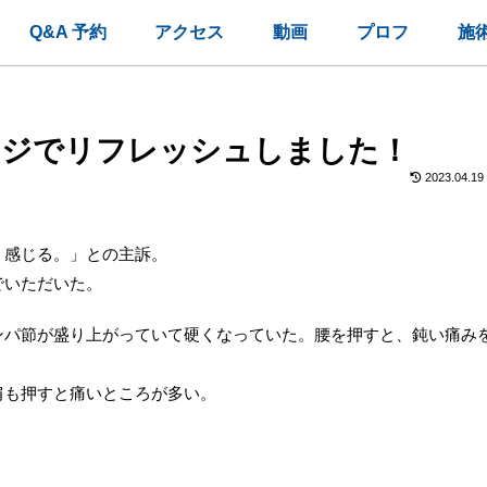
Q&A 予約
アクセス
動画
プロフ
施
ージでリフレッシュしました！
2023.04.19
く感じる。」との主訴。
でいただいた。
ンパ節が盛り上がっていて硬くなっていた。腰を押すと、鈍い痛み
肩も押すと痛いところが多い。