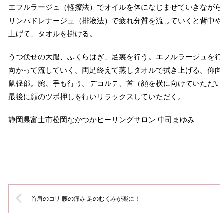
エフルラージュ（軽擦法）でオイルを体になじませていきなが
リンパドレナージュ（排液法）で疲れ分質を流していくと背中
上げて、タオルを掛ける。
うつ伏せの大腿、ふくらはぎ、足裏を行う。エフルラージュを
向かって流していく。両足終えて蒸しタオルで拭き上げる。仰
鼠径部。腕、手も行う。デコルテ、首（顔を横に向けていただ
最後に顔のツボ押しを行いリラックスしていただく。
静岡県富士市松岡なかつかヒーリングサロン 中司まゆみ
首肩のコリ 腰の痛み 足のむくみが楽に！