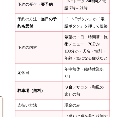
LINEトーク 24時間／電
予約の受付・
要予約
話 7時～21時
予約の方法・
当日の予
「LINEボタン」か「電
約も受付
話ボタン」を押して連絡
希望の・日・時間帯・施
術メニュー・70分か・
予約の内容
100分か・氏名・性別・
年齢・気になる症状など
年中無休（臨時休業あ
定休日
り）
３台
／サロン（和風の
駐車場（無料）
家）の前
支払い方法
現金のみ
（服）は服を着た状態で