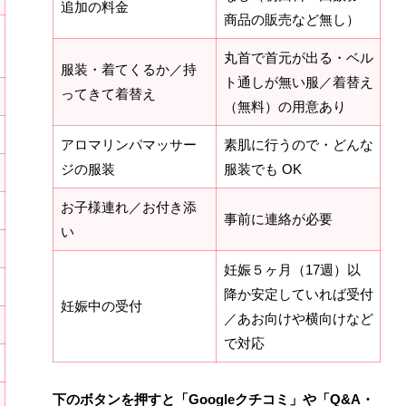
追加の料金
商品の販売など無し）
丸首で首元が出る・ベル
服装・着てくるか／持
ト通しが無い服／着替え
ってきて着替え
（無料）の用意あり
アロマリンパマッサー
素肌に行うので・どんな
ジの服装
服装でも OK
お子様連れ／お付き添
事前に連絡が必要
い
妊娠５ヶ月（17週）以
降か安定していれば受付
妊娠中の受付
／あお向けや横向けなど
で対応
下のボタンを押すと「Googleクチコミ」や「Q&A・