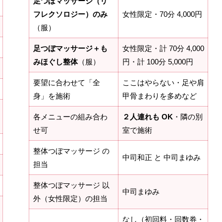
足つぼマッサージ（リ
フレクソロジー）のみ
女性限定・70分 4,000円
（服）
足つぼマッサージ＋も
女性限定・計 70分 4,000
みほぐし整体
（服）
円・計 100分 5,000円
要望に合わせて「全
ここはやらない・足や肩
身」を施術
甲骨まわりを多めなど
各メニューの組み合わ
２人連れも OK
・隣の別
せ可
室で施術
整体つぼマッサージ の
中司和正 と 中司まゆみ
担当
整体つぼマッサージ 以
中司まゆみ
外（女性限定）の担当
なし（初回料・回数券・