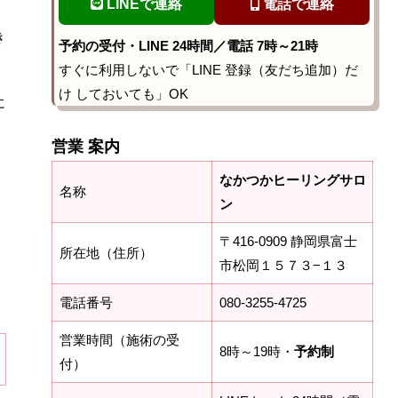
LINEで連絡
電話で連絡
き
予約の受付・LINE 24時間／電話 7時～21時
すぐに利用しないで「LINE 登録（友だち追加）だ
け しておいても」OK
に
、
営業 案内
なかつかヒーリングサロ
名称
ン
〒416-0909 静岡県富士
所在地（住所）
市松岡１５７３−１３
電話番号
080-3255-4725
営業時間（施術の受
8時～19時・
予約制
付）