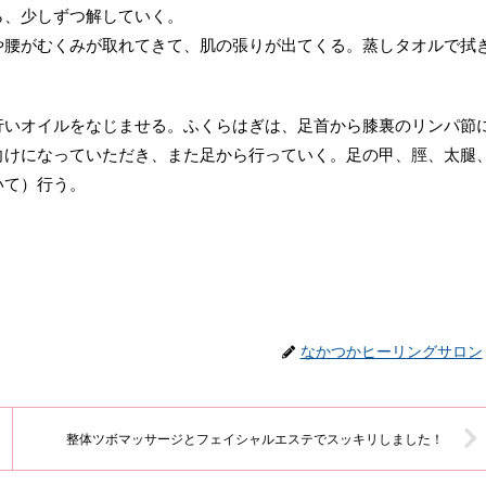
ら、少しずつ解していく。
や腰がむくみが取れてきて、肌の張りが出てくる。蒸しタオルで拭
行いオイルをなじませる。ふくらはぎは、足首から膝裏のリンパ節
向けになっていただき、また足から行っていく。足の甲、脛、太腿
いて）行う。
なかつかヒーリングサロン
整体ツボマッサージとフェイシャルエステでスッキリしました！