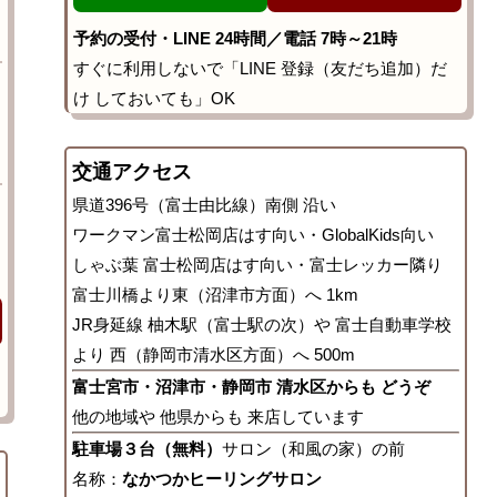
予約の受付・LINE 24時間／電話 7時～21時
すぐに利用しないで「LINE 登録（友だち追加）だ
け しておいても」OK
交通アクセス
県道396号（富士由比線）南側 沿い
ワークマン富士松岡店はす向い・GlobalKids向い
しゃぶ葉 富士松岡店はす向い・富士レッカー隣り
富士川橋より東（沼津市方面）へ 1km
JR身延線 柚木駅（富士駅の次）や 富士自動車学校
より 西（静岡市清水区方面）へ 500m
富士宮市・沼津市・静岡市 清水区からも どうぞ
他の地域や 他県からも 来店しています
駐車場３台（無料）
サロン（和風の家）の前
名称：
なかつかヒーリングサロン