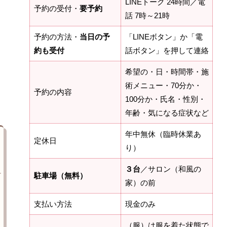
LINEトーク 24時間／電
予約の受付・
要予約
話 7時～21時
予約の方法・
当日の予
「LINEボタン」か「電
約も受付
話ボタン」を押して連絡
希望の・日・時間帯・施
術メニュー・70分か・
予約の内容
100分か・氏名・性別・
年齢・気になる症状など
年中無休（臨時休業あ
定休日
り）
３台
／サロン（和風の
駐車場（無料）
家）の前
支払い方法
現金のみ
（服）は服を着た状態で