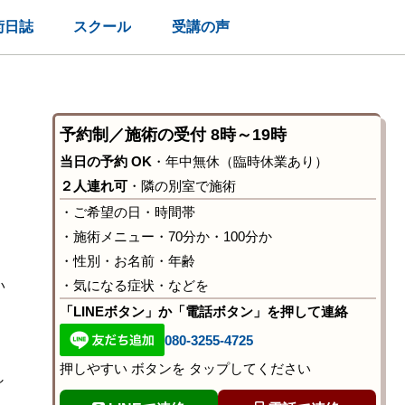
術日誌
スクール
受講の声
予約制／施術の受付 8時～19時
当日の予約 OK
・年中無休（臨時休業あり）
２人連れ可
・隣の別室で施術
・ご希望の日・時間帯
・施術メニュー・70分か・100分か
・性別・お名前・年齢
い
・気になる症状・などを
「LINEボタン」か「電話ボタン」を押して連絡
080-3255-4725
押しやすい ボタンを タップしてください
し