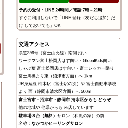
予約の受付・LINE 24時間／電話 7時～21時
すぐに利用しないで「LINE 登録（友だち追加）だ
け しておいても」OK
交通アクセス
県道396号（富士由比線）南側 沿い
ワークマン富士松岡店はす向い・GlobalKids向い
しゃぶ葉 富士松岡店はす向い・富士レッカー隣り
富士川橋より東（沼津市方面）へ 1km
JR身延線 柚木駅（富士駅の次）や 富士自動車学校
より 西（静岡市清水区方面）へ 500m
富士宮市・沼津市・静岡市 清水区からも どうぞ
他の地域や 他県からも 来店しています
駐車場３台（無料）
サロン（和風の家）の前
名称：
なかつかヒーリングサロン