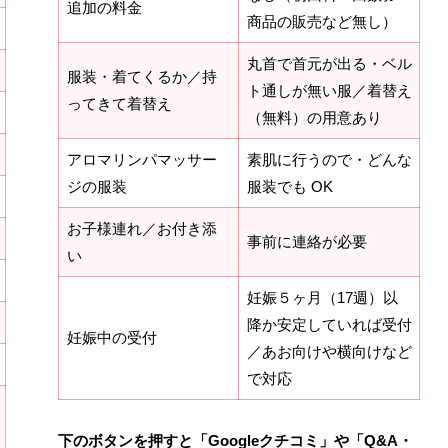
追加の料金
商品の販売など無し）
丸首で首元が出る・ベル
服装・着てくるか／持
ト通しが無い服／着替え
ってきて着替え
（無料）の用意あり
アロマリンパマッサー
素肌に行うので・どんな
ジの服装
服装でも OK
お子様連れ／お付き添
事前に連絡が必要
い
妊娠５ヶ月（17週）以
降か安定していれば受付
妊娠中の受付
／あお向けや横向けなど
で対応
下のボタンを押すと「Googleクチコミ」や「Q&A・