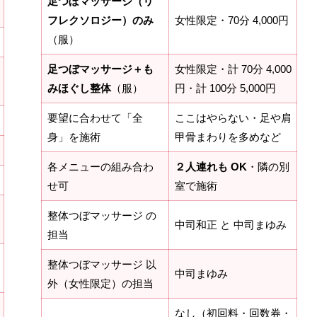
足つぼマッサージ（リ
フレクソロジー）のみ
女性限定・70分 4,000円
（服）
足つぼマッサージ＋も
女性限定・計 70分 4,000
みほぐし整体
（服）
円・計 100分 5,000円
要望に合わせて「全
ここはやらない・足や肩
身」を施術
甲骨まわりを多めなど
各メニューの組み合わ
２人連れも OK
・隣の別
せ可
室で施術
整体つぼマッサージ の
中司和正 と 中司まゆみ
担当
整体つぼマッサージ 以
中司まゆみ
外（女性限定）の担当
なし（初回料・回数券・