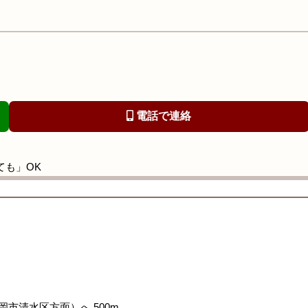
電話で連絡
ても」OK
岡市清水区方面）へ 500m